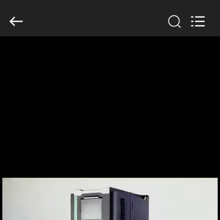
Veikong
Electric
Co.,
Ltd..
All
Rights
Reserved.
HAUS
PRODUKTE
ÜBER
UNS
FABRIK-
AUSFLUG
QUALITÄTSKONTROLLE