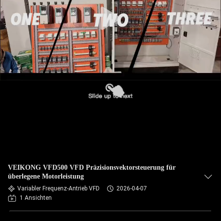
TRETEN
SIE
MIT
UNS
IN
VERBINDUNG
NACHRICHTEN
FORDERN
VEIKONG VFD500 VFD Präzisionsvektorsteuerung für
SIE EIN
überlegene Motorleistung
Variabler Frequenz-Antrieb VFD
2026-04-07
ZITAT
1 Ansichten