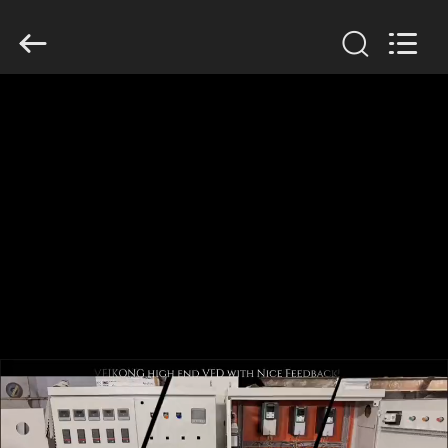
Veikong
Electric
Co.,
Ltd..
All
Rights
Reserved.
HAUS
PRODUKTE
ÜBER
UNS
FABRIK-
AUSFLUG
QUALITÄTSKONTROLLE