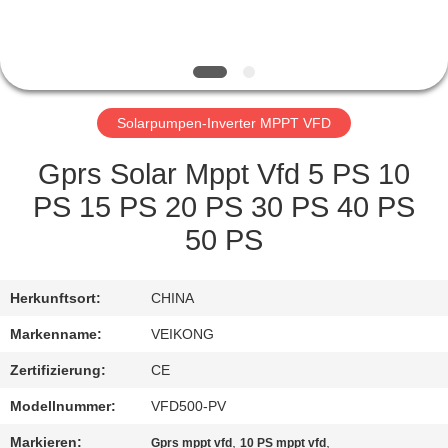
TRETEN
SIE
MIT
Solarpumpen-Inverter MPPT VFD
UNS
IN
Gprs Solar Mppt Vfd 5 PS 10
VERBINDUNG
PS 15 PS 20 PS 30 PS 40 PS
50 PS
NACHRICHTEN
Herkunftsort:
CHINA
FORDERN
Markenname:
VEIKONG
SIE EIN
Zertifizierung:
CE
ZITAT
Modellnummer:
VFD500-PV
Markieren:
,
,
Gprs mppt vfd
10 PS mppt vfd