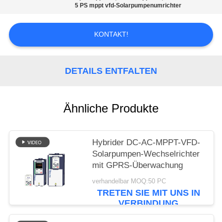
SEITENVERZEICHNIS
5 PS mppt vfd-Solarpumpenumrichter
DATENSCHUTZ-
KONTAKT!
BESTIMMUNGEN
DETAILS ENTFALTEN
Ähnliche Produkte
Hybrider DC-AC-MPPT-VFD-
Solarpumpen-Wechselrichter
mit GPRS-Überwachung
verhandelbar MOQ:50 PC
TRETEN SIE MIT UNS IN
VERBINDUNG