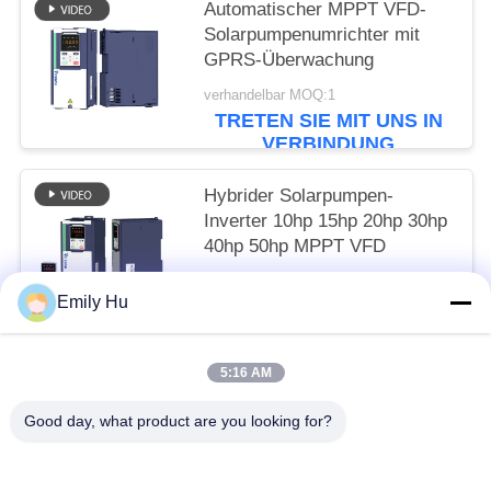
Automatischer MPPT VFD-
Solarpumpenumrichter mit
GPRS-Überwachung
verhandelbar MOQ:1
TRETEN SIE MIT UNS IN
VERBINDUNG
Hybrider Solarpumpen-
Inverter 10hp 15hp 20hp 30hp
40hp 50hp MPPT VFD
verhandelbar MOQ:1
Emily Hu
TRETEN SIE MIT UNS IN
VERBINDUNG
5:16 AM
Beliebte Kategorien
Alle
Good day, what product are you looking for?
Solarpumpen-Wechselrichter
3 Phasen-Solarpumpen-Inverter