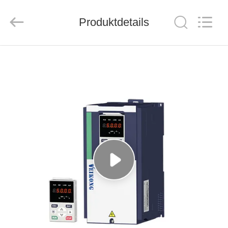
Veikong
Electric
Co.,
Produktdetails
Ltd..
All
Rights
Reserved.
HAUS
PRODUKTE
ÜBER
UNS
FABRIK-
AUSFLUG
QUALITÄTSKONTROLLE