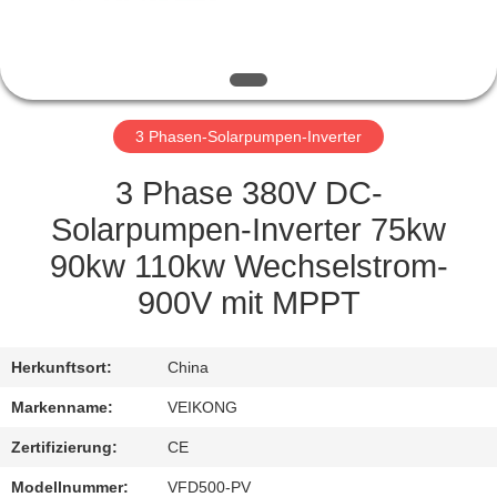
TRETEN
SIE
MIT
3 Phasen-Solarpumpen-Inverter
UNS
IN
3 Phase 380V DC-
VERBINDUNG
Solarpumpen-Inverter 75kw
90kw 110kw Wechselstrom-
NACHRICHTEN
900V mit MPPT
FORDERN
Herkunftsort:
China
SIE EIN
Markenname:
VEIKONG
ZITAT
Zertifizierung:
CE
Modellnummer:
VFD500-PV