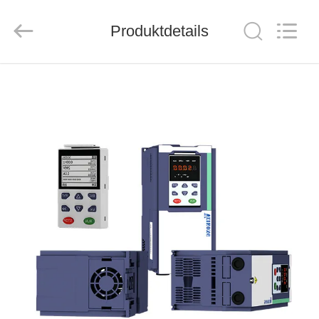
Veikong
Electric
Co.,
Produktdetails
Ltd..
All
Rights
Reserved.
HAUS
PRODUKTE
ÜBER
UNS
FABRIK-
AUSFLUG
QUALITÄTSKONTROLLE