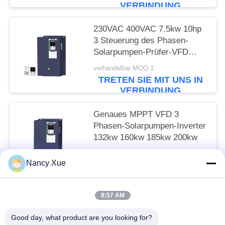
VERBINDUNG
230VAC 400VAC 7.5kw 10hp
3 Steuerung des Phasen-
Solarpumpen-Prüfer-VFD
MPPT
verhandelbar MOQ:1
TRETEN SIE MIT UNS IN
VERBINDUNG
Genaues MPPT VFD 3
Phasen-Solarpumpen-Inverter
132kw 160kw 185kw 200kw
verhandelbar MOQ:1
Nancy Xue
TRETEN SIE MIT UNS IN
VERBINDUNG
8:57 AM
Beliebte Kategorien
Alle
Good day, what product are you looking for?