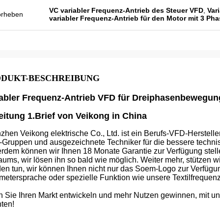
Veikong verkaufen!
VC variabler Frequenz-Antrieb des Steuer VFD
,
Var
orheben
variabler Frequenz-Antrieb für den Motor mit 3 Ph
DUKT-BESCHREIBUNG
iabler Frequenz-Antrieb VFD für Dreiphasenbewegun
eitung 1.Brief von Veikong in China
hen Veikong elektrische Co., Ltd. ist ein Berufs-VFD-Hersteller
Gruppen und ausgezeichnete Techniker für die bessere technis
rdem können wir Ihnen 18 Monate Garantie zur Verfügung stellen
aums, wir lösen ihn so bald wie möglich. Weiter mehr, stützen w
en tun, wir können Ihnen nicht nur das Soem-Logo zur Verfügung
etersprache oder spezielle Funktion wie unsere Textilfrequenz i
 Sie Ihren Markt entwickeln und mehr Nutzen gewinnen, mit u
ten!