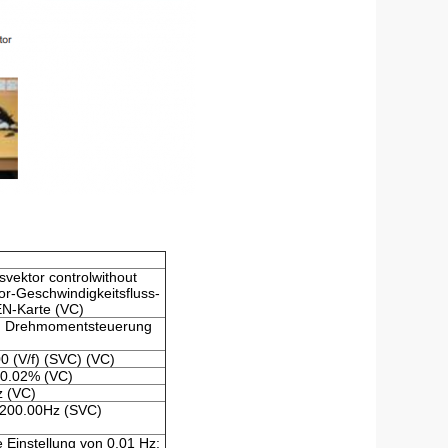
svektor controlwithout
r-Geschwindigkeitsfluss-
EN-Karte (VC)
g, Drehmomentsteuerung
0 (V/f) (SVC) (VC)
±0.02% (VC)
z (VC)
~200.00Hz (SVC)
e Einstellung von 0,01 Hz: