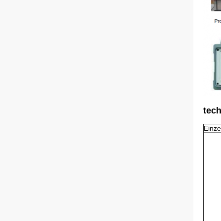
tec
Einzel