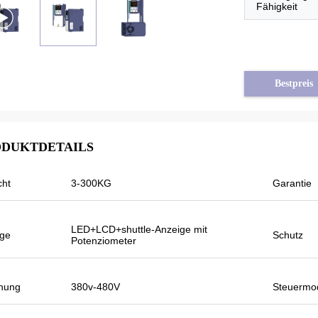
Fähigkeit
Bestpreis
DUKTDETAILS
cht
3-300KG
Garantie
von Syrien
Tayfun von der Türkei
IKONG VFD500 ist
Ist Solarpumpeninverter Veikong wirklich
LED+LCD+shuttle-Anzeige mit
ren schwanken. Auch
in der sehr guten Qualität und wir
ige
Schutz
Potenziometer
er, als andere,
bereiteten auch einige fördernde Produkte
uenz auch höher
für Ausstellung vor. Wir werden neue
paren kann.
Aufträge bald machen. Letztes Jahr gab
nung
380v-480V
Steuermo
es nur ein lokales Mittel und dieses Jahr,
gibt es mehr als 8. Einige von nur ihnen