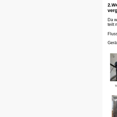
2.We
ver
Da wi
teilt
Flus
Gerä