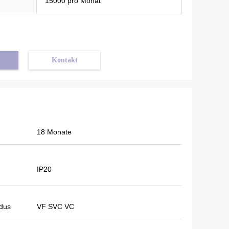
15000 pro Monat
Kontakt
18 Monate
IP20
dus
VF SVC VC