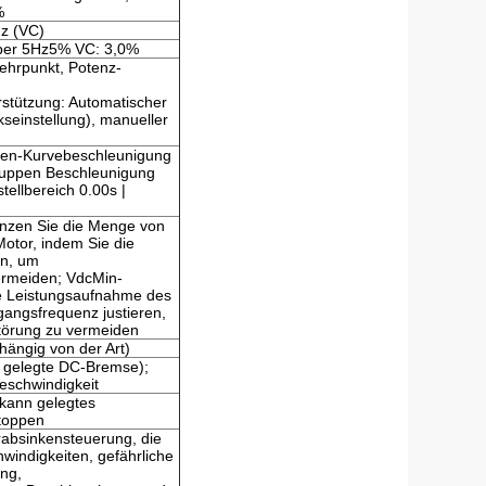
%
z (VC)
ber 5Hz5% VC: 3,0%
Mehrpunkt, Potenz-
stützung: Automatischer
einstellung), manueller
 Sen-Kurvebeschleunigung
ruppen Beschleunigung
tellbereich 0.00s |
nzen Sie die Menge von
otor, indem Sie die
en, um
ermeiden; VdcMin-
ie Leistungsaufnahme des
gangsfrequenz justieren,
törung zu vermeiden
ängig von der Art)
n gelegte DC-Bremse);
eschwindigkeit
 kann gelegtes
stoppen
rabsinkensteuerung, die
windigkeiten, gefährliche
ng,