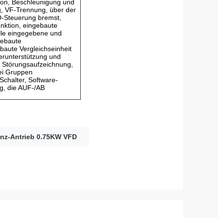
on, Beschleunigung und
g, VF-Trennung, über der
D-Steuerung bremst,
nktion, eingebaute
elle eingegebene und
gebaute
baute Vergleichseinheit
erunterstützung und
 Störungsaufzeichnung,
ei Gruppen
chalter, Software-
g, die AUF-/AB
enz-Antrieb 0.75KW VFD