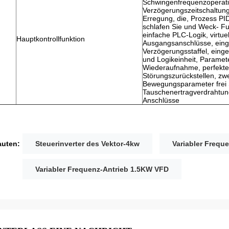
Schwingenfrequenzoperati
Verzögerungszeitschaltun
Erregung, die, Prozess PI
schlafen Sie und Weck- Fu
einfache PLC-Logik, virtu
Hauptkontrollfunktion
Ausgangsanschlüsse, ein
Verzögerungsstaffel, einge
und Logikeinheit, Paramet
Wiederaufnahme, perfekte
Störungszurückstellen, zw
Bewegungsparameter frei S
Tauschenertragverdrahtun
Anschlüsse
uten:
Steuerinverter des Vektor-4kw
Variabler Frequ
Variabler Frequenz-Antrieb 1.5KW VFD