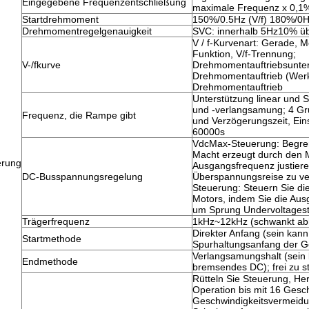
Eingegebene Frequenzentschließung
maximale Frequenz x 0,1
Startdrehmoment
150%/0.5Hz (V/f) 180%/0H
Drehmomentregelgenauigkeit
SVC: innerhalb 5Hz10% ü
V / f-Kurvenart: Gerade, 
Funktion, V/f-Trennung;
V-/fkurve
Drehmomentauftriebsunter
Drehmomentauftrieb (Werks
Drehmomentauftrieb
Unterstützung linear und
und -verlangsamung; 4 G
Frequenz, die Rampe gibt
und Verzögerungszeit, Eins
60000s
VdcMax-Steuerung: Begre
Macht erzeugt durch den M
erung
Ausgangsfrequenz justier
DC-Busspannungsregelung
Überspannungsreise zu v
Steuerung: Steuern Sie d
Motors, indem Sie die Aus
um Sprung Undervoltages
Trägerfrequenz
1kHz~12kHz (schwankt abh
Direkter Anfang (sein kan
Startmethode
Spurhaltungsanfang der G
Verlangsamungshalt (sein
Endmethode
bremsendes DC); frei zu 
Rütteln Sie Steuerung, He
Operation bis mit 16 Gesch
Geschwindigkeitsvermeidu