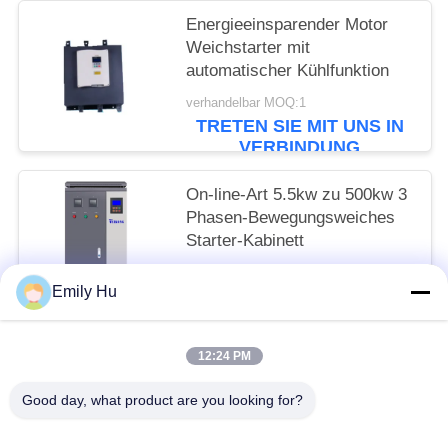
Energieeinsparender Motor
Weichstarter mit
automatischer Kühlfunktion
verhandelbar MOQ:1
TRETEN SIE MIT UNS IN
VERBINDUNG
On-line-Art 5.5kw zu 500kw 3
Phasen-Bewegungsweiches
Starter-Kabinett
verhandelbar MOQ:1
Emily Hu
TRETEN SIE MIT UNS IN
VERBINDUNG
12:24 PM
Beliebte Kategorien
Alle
Good day, what product are you looking for?
Solarpumpen-Wechselrichter
3 Phasen-Solarpumpen-Inverter