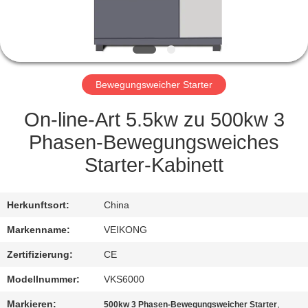
TRETEN
SIE
MIT
Bewegungsweicher Starter
UNS
IN
On-line-Art 5.5kw zu 500kw 3
VERBINDUNG
Phasen-Bewegungsweiches
Starter-Kabinett
NACHRICHTEN
Herkunftsort:
China
FORDERN
Markenname:
VEIKONG
SIE EIN
Zertifizierung:
CE
ZITAT
Modellnummer:
VKS6000
Markieren:
,
500kw 3 Phasen-Bewegungsweicher Starter