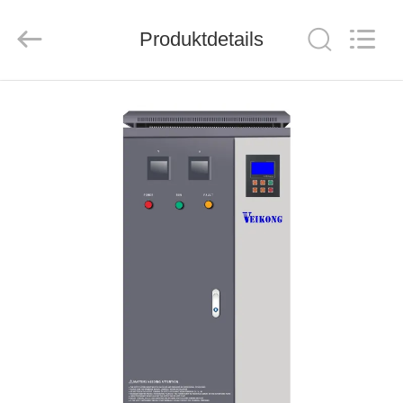
Veikong
Electric
Co.,
Produktdetails
Ltd..
All
Rights
Reserved.
HAUS
PRODUKTE
ÜBER
UNS
FABRIK-
AUSFLUG
QUALITÄTSKONTROLLE