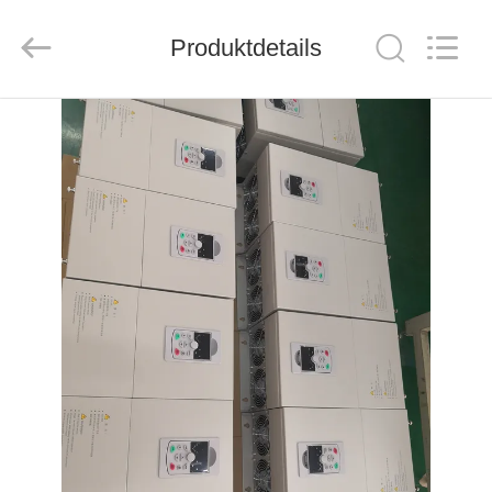
Veikong
Electric
Co.,
Produktdetails
Ltd..
All
Rights
Reserved.
HAUS
PRODUKTE
ÜBER
UNS
FABRIK-
AUSFLUG
QUALITÄTSKONTROLLE