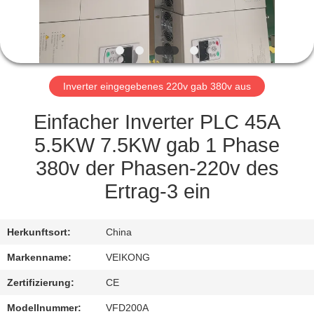
TRETEN
SIE
MIT
Inverter eingegebenes 220v gab 380v aus
UNS
IN
Einfacher Inverter PLC 45A
VERBINDUNG
5.5KW 7.5KW gab 1 Phase
380v der Phasen-220v des
NACHRICHTEN
Ertrag-3 ein
FORDERN
Herkunftsort:
China
SIE EIN
Markenname:
VEIKONG
ZITAT
Zertifizierung:
CE
Modellnummer:
VFD200A