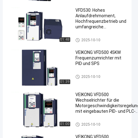
VFD530: Hohes
Anlaufdrehmoment,
Hochfrequenzbetrieb und
umfangreiche
en
Kommunikationsprotokolle
Variable Frequenzumrichter
01:48
2025-10-10
VEIKONG VFD500 45KW
Frequenzumrichter mit
PID und SPS
Variable Frequenzumrichter
2025-10-10
01:39
VEIKONG VFD500
Wechselrichter für die
Motorgeschwindigkeitsregelun
mit eingebauten PID- und PLC-
Funktionen
Variable Frequenzumrichter
01:00
2025-10-10
VEIKONG VFD500