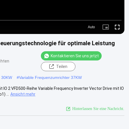
Auto
Picture-
Fullscre
in-
Picture
uerungstechnologie für optimale Leistung
Kontaktieren Sie uns jetzt
chten
Teilen
r 30KW
#
Variable Frequenzumrichter 37KW
 IO 2 VFD500-Reihe Variable Frequency Inverter Vector Drive mit IO
) ...
Ansicht mehr
Hinterlassen Sie eine Nachricht.