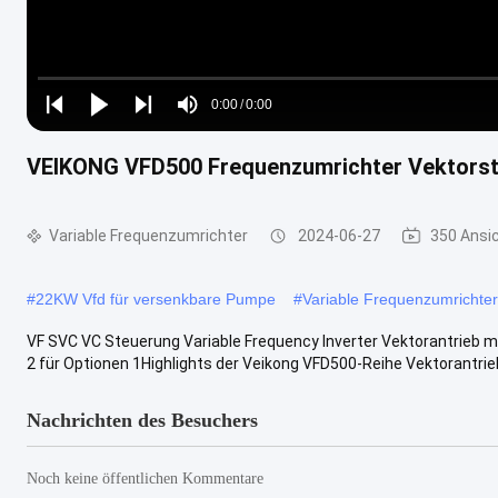
Loaded
:
0%
0:00
/
0:00
Play
Play
Play
Mute
Current
Duration
next
next
VEIKONG VFD500 Frequenzumrichter Vektorste
Time
Variable Frequenzumrichter
2024-06-27
350 Ansi
#
22KW Vfd für versenkbare Pumpe
#
Variable Frequenzumrichte
VF SVC VC Steuerung Variable Frequency Inverter Vektorantrieb mit
2 für Optionen 1Highlights der Veikong VFD500-Reihe Vektorantrieb1
Nachrichten des Besuchers
Noch keine öffentlichen Kommentare